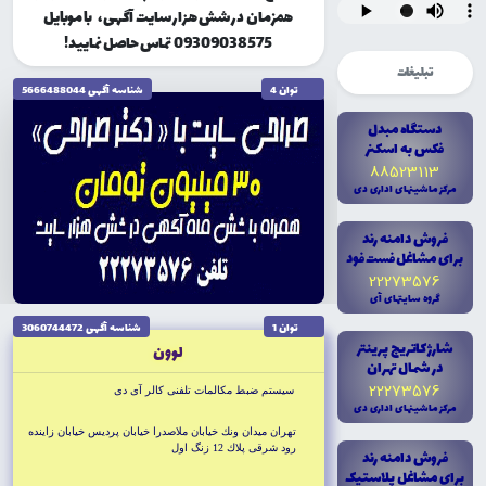
همزمان در شش هزار سایت آگهی، با موبایل
09309038575 تماس حاصل نمایید!
تبلیغات
توان 4
شناسه آگهى 5666488044
دستگاه مبدل
فکس به اسکنر
88523113
مرکز ماشينهاى ادارى دى
فروش دامنه رند
براى مشاغل فست فود
22273576
گروه سايتهاى آى
توان 1
شناسه آگهى 3060744472
شارژ کاتريج پرينتر
لوون
در شمال تهران
22273576
سيستم ضبط مكالمات تلفنى كالر آى دى
مرکز ماشينهاى ادارى دى
تهران ميدان ونك خيابان ملاصدرا خيابان پرديس خيابان زاينده
رود شرقى پلاك 12 زنگ اول
فروش دامنه رند
براى مشاغل پلاستيک