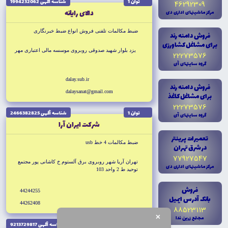
توان 1
شناسه آگهى 1994232062
46292309
دالاى رايانه
مرکز ماشينهاى ادارى دى
ضبط مكالمات تلفنى فروش انواع ضبط خبرنگارى
فروش دامنه رند
براى مشاغل کشاورزى
يزد بلوار شهيد صدوقى روبروى موسسه مالى اعتبارى مهر
22273576
گروه سايتهاى آى
dalay.sub.ir
فروش دامنه رند
dalaysanat@gmail.com
براى مشاغل کاغذ
22273576
توان 1
شناسه آگهى 2466382825
گروه سايتهاى آى
شركت ايران آرا
تعميرات پرينتر
ضبط مكالمات 4 خط usb
در شرق تهران
77927547
تهران آريا شهر روبروى برق آلستوم خ كاشانى پور مجتمع
مرکز ماشينهاى ادارى دى
توحيد ط 2 واحد 103
فروش
44244255
بانک آدرس ايميل
44262408
88523113
×
مجتمع زرين ندا
توان 1
شناسه آگهى 9213729817