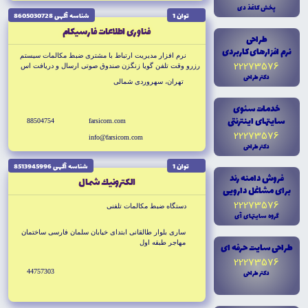
پخش کاغذ دى
توان 1
شناسه آگهى 8605030728
فناورى اطلاعات فارسيكام
طراحى
نرم افزارهاى کاربردى
نرم افزار مديريت ارتباط با مشترى ضبط مكالمات سيستم
22273576
رزرو وقت تلفن گويا زنگزن صندوق صوتى ارسال و دريافت اس
دکتر طراحى
ام اس
تهران، سهروردى شمالى
خدمات سئوى
سايتهاى اينترنتى
88504754
farsicom.com
22273576
info@farsicom.com
دکتر طراحى
توان 1
شناسه آگهى 8513945996
فروش دامنه رند
الكترونيك شمال
براى مشاغل دارويى
22273576
دستگاه ضبط مكالمات تلفنى
گروه سايتهاى آى
سارى بلوار طالقانى ابتداى خيابان سلمان فارسى ساختمان
مهاجر طبقه اول
طراحى سايت حرفه اى
22273576
دکتر طراحى
44757303