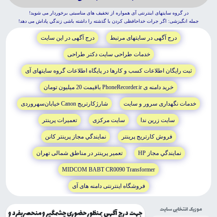
از قيمت هاى بسيار مناسب در آستانه ى شروع فعاليت گروه سايتهاى اينترنتى آى برخوردار شويد!
جمله انگيزشى: نخستين وظيفه ى ما نسبت به خودمان اين است که نگذاريم تهيدست و بى پول شويم!
درج آگهى در سايتهاى مرتبط
درج آگهى در اين سايت
خدمات طراحى سايت دکتر طراحى
ثبت رايگان اطلاعات کسب و کارها در پايگاه اطلاعات گروه سايتهاى آى
خريد دامنه ى PhoneRecorder.ir باقيمت 20 ميليون تومان
خدمات نگهدارى سرور و سايت
شارژکارتريج Canon خيابان‌سهروردى
سايت زرين ندا
سايت مرکزى
تعميرات پرينتر
فروش کارتريج پرينتر
نمايندگي مجاز پرينتر کانن
نمايندگي مجاز HP
تعمير پرينتر در مناطق شمالى تهران
MIDCOM BABT CR0090 Transformer
فروشگاه اينترنتى دامنه هاى آى
موزیک انتخابی سایت
جهت درج آگهی بمنظور حضوری چشمگیر و منحصربفرد و