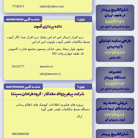
77185371
iranict@yahoo.com
شارژ کاتريج پرينتر
در جنوب تهران
توان 1
شناسه آگهى 4639674853
55592157
داده پردازى آموت
مرکز ماشينهاى ادارى دى
نرم افزار ارسال اس ام اس پيامك نرم افزار صدا نگار آموت
طراحى سايت اينترنتى
ضبط مكالمات تلفنى آموت بلوتوث اس ام اس
با وردپرس
مشهد بلوار سجاد نبش خيابان بيستون مجتمع تجارت كامپيوتر
22273576
تك طبقه چهارم واحد 402
دکتر طراحى
05131777
amootco.ir
تعميرات
info@amootco.ir
دستگاه پرينتر
88523113
توان 1
شناسه آگهى 8467994549
مرکز ماشينهاى ادارى دى
شركت پيام پژواك ماندگار - گروه طراحان سپنتا
فروش دامنه رند
پروژه هاى فناورى اطلاعات كيوسك هاى اطلاع رسانى
براى مشاغل تهيه مسکن
دستگاه ضبط مكالمات تلفنى تلفن گويا
22273576
اراك
گروه سايتهاى آى
شارژ کاتريج پرينتر
08634064458