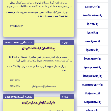
بلوتوث تلفن گويا دستگاه بلوتوث وايرلس ماركتينگ مبدل
تلفن همراه به خط تلفن ثابت دستگاه ضبط مكالمات تلفنى مودم
MrKesht.ir
GSM چند سيم كارته
تهران بزرگراه رسالت شرق نرسيده به متروى علم و صنعت
iMeditation.ir
ساختمان سرو طبقه 5 واحد 9
iPitza.ir
09394449125
iOstad.ir
iSemirom.ir
توان 1
شناسه آگهى 7628024309
پيشگامان ارتباطات كيهان
iPyrex.ir
نصب و راه اندازى مركز تلفن سانترال ديجيتال و IP PBX،
iMacaron.ir
مراكز تلفن Panasonic، NEC، ضبط مكالمات، تلفن گويا
تهران خيابان سپهبد قرنى، خيابان سپند غربى، پلاك23 طبقه
iNaghashi.ir
پنجم
iTarkhiskar.ir
88922925
TechnoPokht.ir
77591829
pishgaman@yahoo.com
iForming.ir
توان 1
شناسه آگهى 2435449953
شركت كاوش مدار مركزى
MrPharm.ir
Nicheh.ir