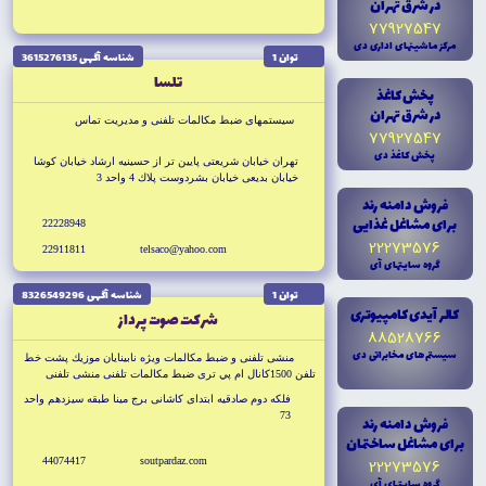
در شرق تهران
77927547
مرکز ماشينهاى ادارى دى
توان 1
شناسه آگهى 3615276135
تلسا
پخش کاغذ
در شرق تهران
سيستمهاى ضبط مكالمات تلفنى و مديريت تماس
77927547
پخش کاغذ دى
تهران خيابان شريعتى پايين تر از حسينيه ارشاد خيابان كوشا
خيابان بديعى خيابان بشردوست پلاك 4 واحد 3
فروش دامنه رند
براى مشاغل غذايى
22228948
22273576
22911811
telsaco@yahoo.com
گروه سايتهاى آى
توان 1
شناسه آگهى 8326549296
کالر آيدى کامپيوترى
شركت صوت پرداز
88528766
سيستم هاى مخابراتى دى
منشى تلفنى و ضبط مكالمات ويژه نابينايان موزيك پشت خط
تلفن 1500كانال ام پي ترى ضبط مكالمات تلفنى منشى تلفنى
زمان بالا منشى يكطرفه تك خط ضبط مكالمات تلفنى دو خط با
فلكه دوم صادقيه ابتداى كاشانى برج مينا طبقه سيزدهم واحد
نرم افزار ويژه تا280ساعت
73
فروش دامنه رند
براى مشاغل ساختمان
44074417
soutpardaz.com
22273576
گروه سايتهاى آى