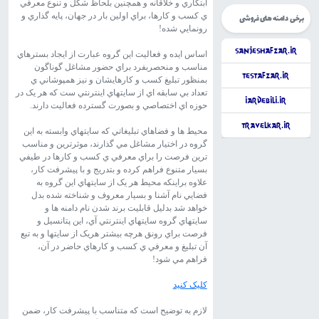
ابتکاري و خلاقانه و همچنين بلحاظ شکل و تنوع معرفي
ي کسب و کارها، براي اولين بار در جهان، پايه گذاري و
برخی دامنه های فروشی
رونمايي شده!
SanjeshAfzar.ir
اساس ايده و فعاليت اين گروه عبارت از ايجاد بسترهاي
مناسب و منحصربفرد براي حضور مشاغل گوناگون
TestAfzar.ir
بمنظور تبليغ کسب و کارهايشان و نيز همپوشاني ي
تعداد بي سابقه اي از سايتهاي اينترنتي ست که هر يک در
iArdebili.ir
حوزه اي اختصاصي و بصورت گسترده فعاليت دارند.
TravelKar.ir
محيط ها و فضاهاي تبليغاتي که سايتهاي وابسته به اين
گروه در اختيار مشاغل مي گذارند، موثرترين و مناسب
ترين فرصت را براي معرفي ي کسب و کارها در طيفي
بسيار متنوع فراهم کرده و بتدريج و با پيشرفت کار،
علاوه براينکه محيط هر يک از سايتهاي اين گروه به
فضايي نام آشنا و بسيار معروف و شناخته شده بدل
خواهد شد بدليل قابليت برند شدن نام دامنه ها و
سايتهاي گروه سايتهاي اينترنتي آي، اين پتانسيل و
فرصت براي رونق هرچه بيشتر هريک از سايتها و به تبع
آن تبليغ و معرفي ي کسب و کارهاي حاضر در آن،
فراهم مي شود!
کليک کنيد
لازم به توضيح است که متناسب با پيشرفت کار، ضمن