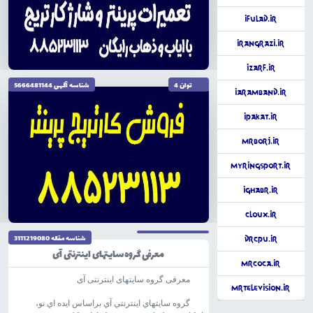
iFulad.ir
iRangrazi.ir
iZarf.ir
توان 4
شناسه آگهى 5666481144
iAramband.ir
iPakat.ir
MrBorj.ir
MyRingsport.ir
تاریخ نگارش 1404/10/04
iGhabr.ir
Cloux.ir
شناسه مقاله 3111219080
DrCPU.ir
معرفی گروه سایتهای اینترنتی آی
MrCoca.ir
معرفی گروه سایتهای اینترنتی آی
MrTelevision.ir
گروه سايتهاي اينترنتي آي براساس ايده اي نو،