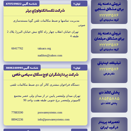
فروش دامنه رند
توان 1
شناسه آگهى 4737231022
براى مشاغل نساجى
شركت تكسا تكنولوژي برتر
22273576
گروه سايتهاى آى
مديريت تماسها و ضبط مكالمات تلفن گويا مستندسازى
صوتى
فروش دامنه رند
تهران خيابان انقلاب چهار راه كالج نبش خيابان البرز2 پلاك 2
طبقه 4
براى مشاغل مبلمان
22273576
66417762
taksaco.org
گروه سايتهاى آى
nadihos@yahoo.com
تبليغات اينترنتى
توان 1
شناسه آگهى 3806248995
22273576
شركت پردازشگران اوج سگال سهامى خاص
دکتر طراحى
دستگاه فراخوان مشترى كالر آى دى ضبط مكالمات تلفنى
پخش کاغذ دى
تهران ميدان وليعصر پايين تر از ميدان ولى عصر مجتمع
88545885
كامپيوتر وليعصر برج جنوبى طبقه هفت واحد 90
پخش کاغذ دى
77883590
poswaresystems.com
88942236
info@poswaresystems.com
تعميرات پرينتر
در غرب تهران