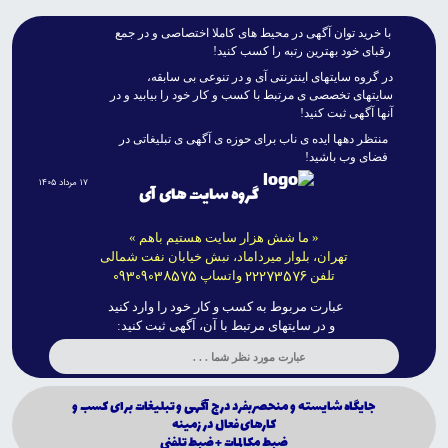
با خريد توان آگهى در محيط هاى کاملا اختصاصى و در جمع
رقباى خود بهترين رتبه را کسب کنيد!
در گروه سايتهاى اينترنتى آى و در تنوعى بى سابقه،
سايتهاى تخصصى ى مرتبط با کسب و کار خود را بيابيد و در
آنها آگهى ثبت کنيد!
منتظر دهها ايده ى ناب براى حوزه ى آگهى ى تبليغاتى در
فضاى وب باشيد!
۱۷ مرداد ۱۴۰۵
گروه سایت های آی
« ما شش هزار سایت هستیم باهم »
تهران، بلوار میرداماد، نبش خیابان نفت شمالی
09309038575
22273576
تلفن
واتساپ
عبارت مربوط به کسب و کار خود را وارد کنید
و در سایتهای مرتبط با آن، آگهی ثبت کنید:
جايگاه شايسته و منحصربفرد درج آگهى و تبليغات براى كسب و
كارهاى فعال در زمينه
ضبط مكالمات + ضبط تلفنى