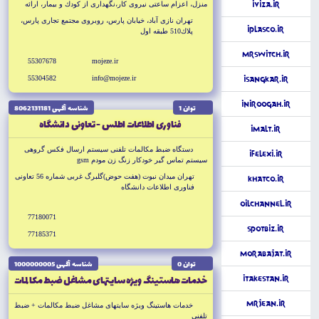
iViza.ir
منزل، اعزام ساعتى نيروى كار،نگهدارى از كودك و بيمار، ارائه
راه حل هاى جامع امنيت و حفاظت محيط شامل : نصب دزدگير،
تهران نازى آباد، خيابان پارس، روبروى مجتمع تجارى پارس،
دوربين، سانترال، ضبط مكالمات
iPlasco.ir
پلاك510 طبقه اول
MrSwitch.ir
55307678
mojeze.ir
55304582
info@mojeze.ir
iSangkar.ir
iNiroogah.ir
توان 1
شناسه آگهى 8062131181
فناورى اطلاعات اطلس - تعاونى دانشگاه
iMalt.ir
دستگاه ضبط مكالمات تلفنى سيستم ارسال فكس گروهى
iFelexi.ir
سيستم تماس گير خودكار زنگ زن مودم gsm
تهران ميدان نبوت (هفت حوض)گلبرگ غربى شماره 56 تعاونى
KhatCo.ir
فناورى اطلاعات دانشگاه
OilChannel.ir
77180071
SpotBiz.ir
77185371
Morabajat.ir
توان 0
شناسه آگهى 1000000005
خدمات هاستينگ ويژه سايتهاى مشاغل ضبط مكالمات
iTakestan.ir
MrJean.ir
خدمات هاستينگ ويژه سايتهاى مشاغل ضبط مكالمات + ضبط
تلفنى