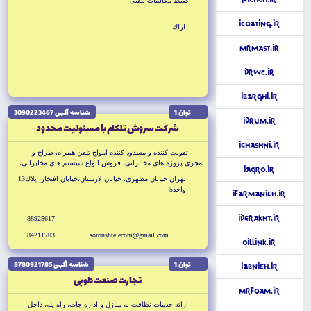
ضبط مكالمات تلفنى
iCoating.ir
اراك
MrMast.ir
DrWC.ir
iBarghi.ir
توان 1
شناسه آگهى 3090223467
iDrum.ir
شركت سروش تلكام با مسئوليت محدود
iChashni.ir
تقويت كننده و مسدود كننده امواج تلفن همراه، طراح و
مجرى پروژه هاى مخابراتى، فروش انواع سيستم هاى مخابراتى،
iAgro.ir
امنيتى، ارتباطى دستگاه ضبط مكالمات تلفنى زنگزن
تهران خيابان مطهرى، خيابان لارستان،خيابان افتخار، پلاك13
واحد5
iFarmanieh.ir
iDerakht.ir
88925617
84211703
soroushtelecom@gmail.com
OilLink.ir
توان 1
شناسه آگهى 8780921785
iAbnieh.ir
تجارت صنعت طوبى
MrFoam.ir
ارائه خدمات نظافت به منازل و اداره جات، راه پله، داخل