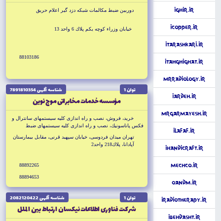
iGhir.ir
دوربين ضبط مكالمات شبكه دزد گير اعلام حريق
iCopper.ir
خيابان وزراء كوچه يكم پلاك 6 واحد 13
iTarashkari.ir
88103186
iTahghighat.ir
MrRadiology.ir
توان 1
شناسه آگهى 7891810354
iArdeh.ir
مؤسسه خدمات مخابراتى موج نوين
MrGarmayesh.ir
خريد، فروش، نصب و راه اندازى كليه سيستمهاى سانترال و
فكس پاناسونيك، نصب و راه اندازى كليه سيستمهاى ضبط
iLafaf.ir
مكالمات، دريافت ريز مكالمات، نصب و اجراى كليه پروژههاى
تهران ميدان فردوسى، خيابان سپهبد قرنى، مقابل بيمارستان
دوربين مداربسته و شبكه كامپيوتر
آپادانا، پلاك218 واحد2
iHandiCraft.ir
88892265
MechCo.ir
88894653
OandM.ir
توان 1
شناسه آگهى 2082120422
iRadioTherapy.ir
شركت فناورى اطلاعات نيكسان ارتباط بين الملل
iBehdasht.ir