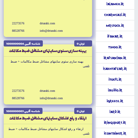
iAlameh.ir
CharmSazi.ir
22273576
drtarahi.com
MrStock.ir
88528766
info@drtarahi.com
iFanar.ir
توان 0
شناسه آگهى 1000000004
tShoo.ir
بهينه سازى سئوى سايتهاى مشاغل ضبط مكالمات
iRafsanjan.ir
بهينه سازى سئوى سايتهاى مشاغل ضبط مكالمات + ضبط
تلفنى
iSakhtAfzar.ir
iToefl.ir
iAudio.ir
22273576
drtarahi.com
88528766
info@drtarahi.com
iGreece.ir
توان 0
شناسه آگهى 1000000003
iArd.ir
ارتقاء و رفع اشکال سايتهاى مشاغل ضبط مكالمات
iRingSport.ir
ارتقاء و رفع اشکال سايتهاى مشاغل ضبط مكالمات + ضبط
iContainer.ir
تلفنى