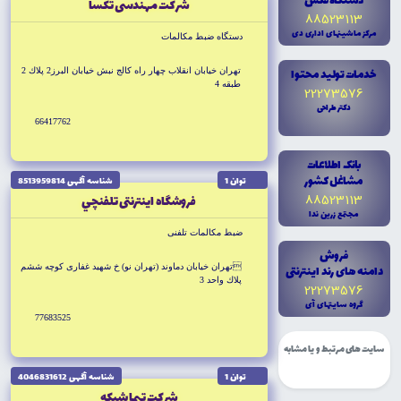
دستگاه فکس
شركت مهندسى تكسا
88523113
مرکز ماشينهاى ادارى دى
دستگاه ضبط مكالمات
خدمات توليد محتوا
تهران خيابان انقلاب چهار راه كالج نبش خيابان البرز2 پلاك 2
طبقه 4
22273576
دکتر طراحى
66417762
بانک اطلاعات
مشاغل کشور
توان 1
شناسه آگهى 8513959814
88523113
فروشگاه اينترنتى تلفنچي
مجتمع زرين ندا
ضبط مكالمات تلفنى
فروش
دامنه هاى رند اينترنتى
تهران خيابان دماوند (تهران نو) خ شهيد غفارى كوچه ششم
پلاك واحد 3
22273576
گروه سايتهاى آى
77683525
سایت های مرتبط و یا مشابه
توان 1
شناسه آگهى 4046831612
شركت تيما شبكه