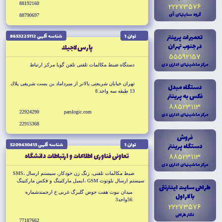
88192160
22273576
گروه سايتهاى آى
88790697
تعميرات پرينتر
توان 1
شناسه آگهى 8653225112
در جنوب تهران
پارس لاجيك
55592157
مرکز ماشينهاى ادارى دى
دستگاه ضبط مكالمات تلفنى تلفن گويا مركز ارتباط
تهران خيابان شريعتى بالاتر از ميرداماد بن بست شريفى پلاك
دستگاه مبدل
13 طبقه سه واحد 8
فکس به پرينتر
88523113
22924290
parslogic.com
مرکز ماشينهاى ادارى دى
22915368
فروش
دستگاه پرينتر
توان 1
شناسه آگهى 5209430415
تعاونى فناورى اطلاعات و ارتباطات دانشگاه
88523113
مرکز ماشينهاى ادارى دى
ضبط مكالمات تلفنى، زنگ زن خودكار، سيستم ارسال ،SMS
سيستم ارسال بلوتوث GSM ،ايميل ماركتينگ و فكس ماركتينگ
طراحى سايت اينترنتى
ميدان نبوت هفت حوض گلبرگ غربى خ ارجمندشماره
با لاراول
56واحد3
22273576
دکتر طراحى
77187662