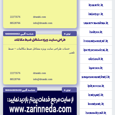
iRobatic.ir
iAllergy.ir
22273576
drtarahi.com
88528766
info@drtarahi.com
SanatVaMadan.ir
iShireh.ir
توان 0
شناسه آگهى 1000000002
طراحى سايت ويژه مشاغل ضبط مكالمات
iYekbarmasraf.ir
خدمات طراحى سايت ويژه مشاغل ضبط مكالمات + ضبط
iPetrochemical.ir
تلفنى
OilCloud.ir
iGheseh.ir
22273576
drtarahi.com
NaghshehBardari.ir
88528766
info@drtarahi.com
iPirayesh.ir
توان 4
شناسه آگهى 56664889450
iZargari.ir
iKharbar.ir
iShahmirzad.ir