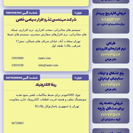
فروش کارتريج پرينتر
توان 1
شناسه آگهى 3107416742
88523113
شركت مهندسى تذرو افزار سهامى خاص
مرکز ماشينهاى ادارى دى
سيستم هاى مخابراتى، سخت افزارى، نرم افزارى، شبكه
هاى مخابراتى، نرم افزارهاى سفارش مشترى، سيستم هاى ضبط
مكالمات و تلفن گويا مركز تماس نرم افزارهاى تخصصى
تهران سعادت آباد، خيابان صراف هاى شمالى، نبش17
طراحى
شركتهاى توزيع برق
شرقى، پلاك1 طبقه اول
نرم افزارهاى کاربردى
22273576
23033000
tazarv.com
دکتر طراحى
23033109
info@tazarv.com
رفع اشکال و ارتقاء
سايتهاى اينترنتى
توان 1
شناسه آگهى 5577650905
ريفا الكترونيك
22273576
دکتر طراحى
چوك SMDمودم براى ضبط مكالمات تلفنى منبع تغذيه
سوئيچينگ سلف و هسته فريت قطعات الكترونيك خازن مقاومت
فروش دامنه رند
تهران خ جمهورى پاساژتوكل پلاكB2
براى مشاغل پارچه
22273576
گروه سايتهاى آى
66720863