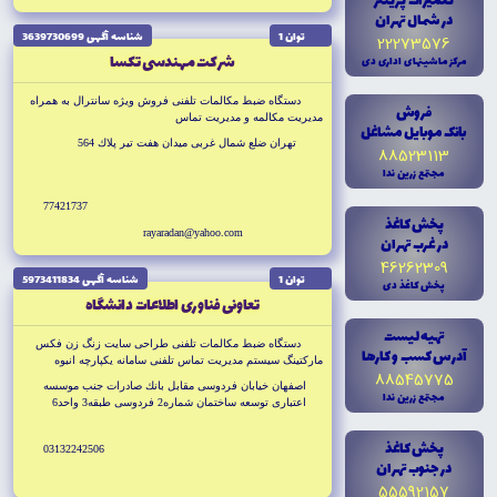
تعميرات پرينتر
در شمال تهران
توان 1
شناسه آگهى 3639730699
22273576
شركت مهندسى تكسا
مرکز ماشينهاى ادارى دى
دستگاه ضبط مكالمات تلفنى فروش ويژه سانترال به همراه
فروش
مديريت مكالمه و مديريت تماس
بانک موبايل مشاغل
تهران ضلع شمال غربى ميدان هفت تير پلاك 564
88523113
مجتمع زرين ندا
77421737
پخش کاغذ
rayaradan@yahoo.com
در غرب تهران
46262309
توان 1
شناسه آگهى 5973411834
پخش کاغذ دى
تعاونى فناورى اطلاعات دانشگاه
تهيه ليست
دستگاه ضبط مكالمات تلفنى طراحى سايت زنگ زن فكس
آدرس کسب و کارها
ماركتينگ سيستم مديريت تماس تلفنى سامانه يكپارچه انبوه
88545775
سازان
اصفهان خيابان فردوسى مقابل بانك صادرات جنب موسسه
مجتمع زرين ندا
اعتبارى توسعه ساختمان شماره2 فردوسى طبقه3 واحد6
پخش کاغذ
03132242506
در جنوب تهران
55592157