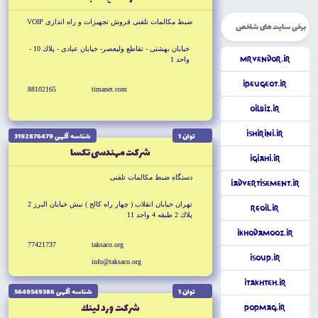
ضبط مكالمات تلفنى فروش تجهيزات و راه اندازى VOIP
برخی سایت های شاخص
خيابان بهشتى - تقاطع وليعصر- خيابان عبادى - پلاك 10 -
MrVendor.ir
واحد 1
iPeugeot.ir
88102165
timanet.com
OilBiz.ir
iShirini.ir
توان 1
شناسه آگهى 3192876479
شركت مهندسى تكسا
iGiahi.ir
دستگاه ضبط مكالمات تلفنى
iAdvertisement.ir
تهران خيابان انقلاب ( چهار راه كالج ) نبش خيابان البرز 2
ReOil.ir
پلاك 2 طبقه 4 واحد 11
iKhodAmooz.ir
77421737
taksaco.org
iSoup.ir
info@taksaco.org
iTakhteh.ir
توان 1
شناسه آگهى 5649549386
شركت ورد لينك
PopMag.ir